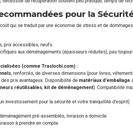
e, nécessité de récupération souvent peu pratique, temps de rech
commandées pour la Sécurité et
n coût qui se traduit par une économie de stress et de dommages
 prix accessibles, neufs.
cifiques aux déménagements (épaisseurs réduites), pas toujour
ialisées (comme Traslochi.com) :
nnels
, renforcés, de diverses dimensions (pour livres, vêtements
à des prix avantageux. Disponibilité de
matériaux d'emballage
s
neurs réutilisables
,
kit de déménagement
). Compatibilité m
n investissement pour la sécurité et votre tranquillité d'esprit).
 déménagement pré-assemblés, livraison à domicile.
ivraison à prendre en compte.