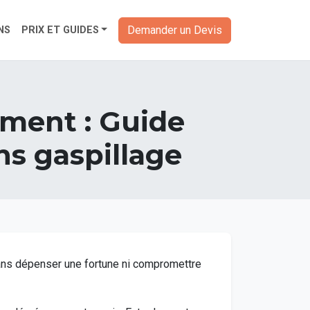
Demander un Devis
NS
PRIX ET GUIDES
ment : Guide
ns gaspillage
sans dépenser une fortune ni compromettre